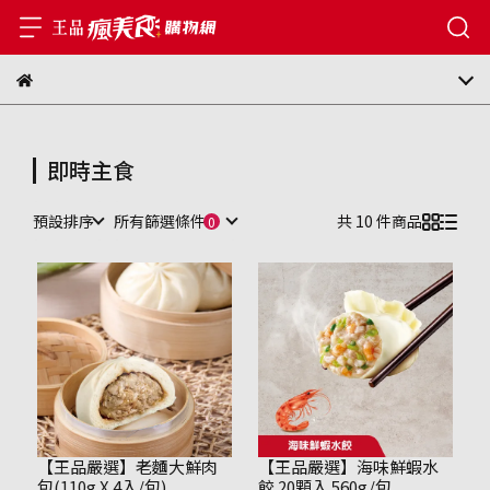
即時主食
預設排序
所有篩選條件
共 10 件商品
【王品嚴選】老麵大鮮肉
【王品嚴選】海味鮮蝦水
包(110g X 4入/包)
餃 20顆入 560g/包