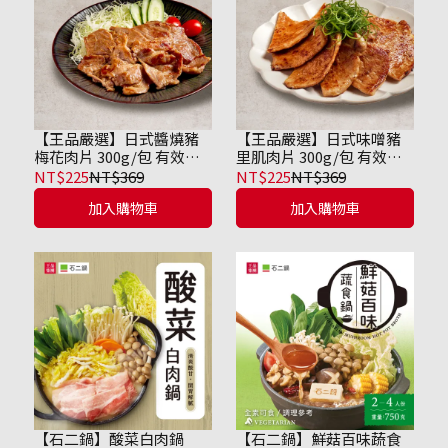
【王品嚴選】日式醬燒豬
【王品嚴選】日式味噌豬
梅花肉片 300g/包 有效期
里肌肉片 300g/包 有效期
限到2026/12/02
限到2026/12/02
NT$225
NT$369
NT$225
NT$369
加入購物車
加入購物車
【石二鍋】酸菜白肉鍋
【石二鍋】鮮菇百味蔬食