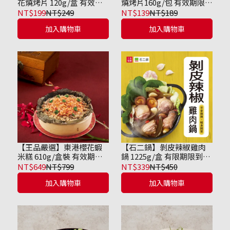
花燒烤片 120g/盒 有效日
燒烤片160g/包 有效期限到
期到2026/11/19
2026/11/11
NT$199
NT$249
NT$139
NT$189
加入購物車
加入購物車
【王品嚴選】東港櫻花蝦
【石二鍋】剝皮辣椒雞肉
米糕 610g/盒裝 有效期限
鍋 1225g/盒 有限期限到
到2026/11/13
2026/11/27
NT$649
NT$799
NT$339
NT$450
加入購物車
加入購物車