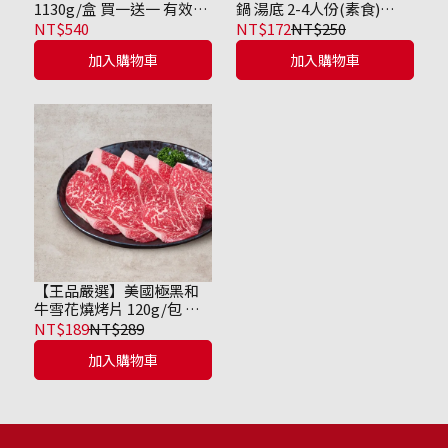
1130g/盒 買一送一 有效期
鍋 湯底 2-4人份(素食)
限到2026/12/01
750g/包【有效期限到
NT$540
NT$172
NT$250
11/27】
加入購物車
加入購物車
【王品嚴選】美國極黑和
牛雪花燒烤片 120g/包 效
期至2026/09/15
NT$189
NT$289
加入購物車