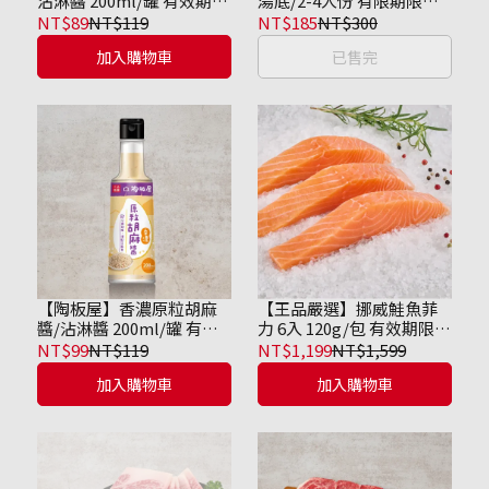
沾淋醬 200ml/罐 有效期限
湯底/2-4人份 有限期限到
僅到2026/11/19
2027/02/21
NT$89
NT$119
NT$185
NT$300
加入購物車
已售完
【陶板屋】香濃原粒胡麻
【王品嚴選】挪威鮭魚菲
醬/沾淋醬 200ml/罐 有效
力 6入 120g/包 有效期限到
期限僅到2027/01/06
2026/11/08
NT$99
NT$119
NT$1,199
NT$1,599
加入購物車
加入購物車