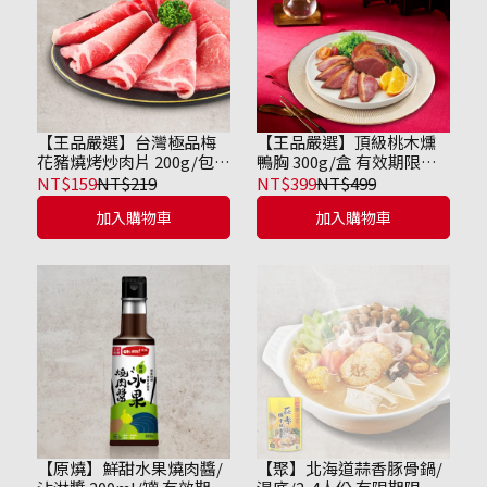
【王品嚴選】台灣極品梅
【王品嚴選】頂級桃木燻
花豬燒烤炒肉片 200g/包
鴨胸 300g/盒 有效期限到
有限期限至2026/11/13
2026/11/03
NT$159
NT$219
NT$399
NT$499
加入購物車
加入購物車
【原燒】鮮甜水果燒肉醬/
【聚】北海道蒜香豚骨鍋/