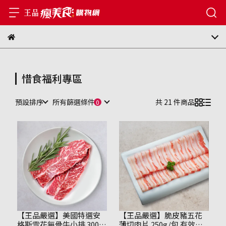
惜食福利專區
預設排序
所有篩選條件
共 21 件商品
【王品嚴選】美國特選安
【王品嚴選】脆皮豬五花
格斯雪花無骨牛小排 300g/
薄切肉片 250g/包 有效期