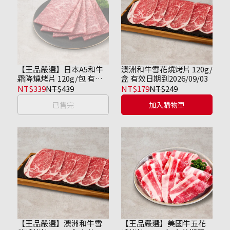
【王品嚴選】日本A5和牛
澳洲和牛雪花燒烤片 120g/
霜降燒烤片 120g/包 有效
盒 有效日期到2026/09/03
期限為2026/09/15
NT$339
NT$439
NT$179
NT$249
已售完
加入購物車
【王品嚴選】澳洲和牛雪
【王品嚴選】美國牛五花