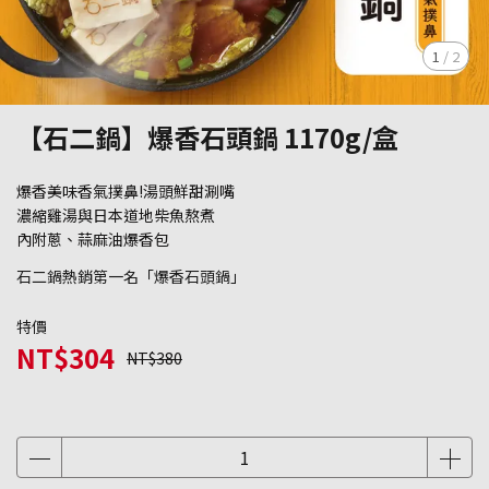
1
/
2
【石二鍋】爆香石頭鍋 1170g/盒
爆香美味香氣撲鼻!湯頭鮮甜涮嘴
濃縮雞湯與日本道地柴魚熬煮
內附蔥、蒜麻油爆香包
石二鍋熱銷第一名「爆香石頭鍋」
特價
NT$304
NT$380