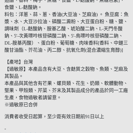
造醋、香料、梅子、蔗糖、食鹽、L-麩酸鈉、焦糖色素]、
食鹽、L-麩酸鈉。
料包：洋蔥、蒜、蔥、香油(大豆油、芝麻油) 。 魚豆腐：魚
漿、水、大豆沙拉油、磷酸二澱粉、大豆蛋白粉、糖、鹽、
調味劑（L-麩酸鈉、胺基乙酸、琥珀酸二鈉、L-天門冬酸
鈉、5'-次黃嘌呤核苷磷酸二鈉、5'-鳥嘌呤核苷磷酸二鈉、
DL-胺基丙酸）、蛋白粉、葡萄糖、肉味香料[香料、中鏈三
酸甘油酯、芥花油、丙二醇、抗氧化劑(混合濃縮生育醇)]
【產地】台灣
【過敏原】本產品含有大豆、含麩質之穀物、魚類、芝麻及
其製品。
本產品與其他含有芒果、螺貝類、花生、奶類、軟體動物、
堅果、甲殼類、芹菜、芥末及其製品成分的產品於同一工廠
生產，食物過敏者請留意。
※過敏原已合併
消費者收受日起算，至少距有效日期前91日以上
-