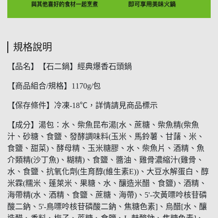
規格說明
【品名】【石二鍋】經典爆香石頭鍋
【商品組合/規格】1170g/包
【保存條件】冷凍-18℃，詳情請見商品標示
【成分】湯包：水、柴魚昆布湯[水、蔗糖、柴魚精(柴魚
汁、砂糖、食鹽、發酵調味料(玉米、馬鈴薯、甘藷、米、
食鹽、甜菜)、酵母精、玉米糖膠、水、柴魚片、酒精、魚
介類精(沙丁魚)、糊精)、食鹽、醬油、雞骨濃縮汁(雞骨、
水、食鹽、抗氧化劑(生育醇(維生素E))、大豆水解蛋白、醇
米霖(糯米、蓬萊米、果糖、水、釀造米醋、食鹽)、酒精、
海帶精(水、酒精、食鹽、蔗糖、海帶)、5'-次黃嘌呤核苷磷
酸二鈉、5'-鳥嘌呤核苷磷酸二鈉、焦糖色素]、烏醋[水、釀