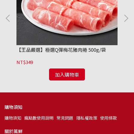
【王品嚴選】極選Q彈梅花豬肉捲 500g/袋
【
包
NT$349
NT
加入購物車
購物須知
購物須知
瘋點數使用說明
常見問題
隱私權政策
使用條款
關於萬鮮